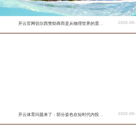
2026-08
开云官网切尔西赞助商而是从物理世界的需求启程-开云官网kaiyun皇马赞助商 (中国)官方网站 登录入口
2026-08
开云体育问题来了：部分姿色在短时代内投票数暴涨-开云官网kaiyun皇马赞助商 (中国)官方网站 登录入口