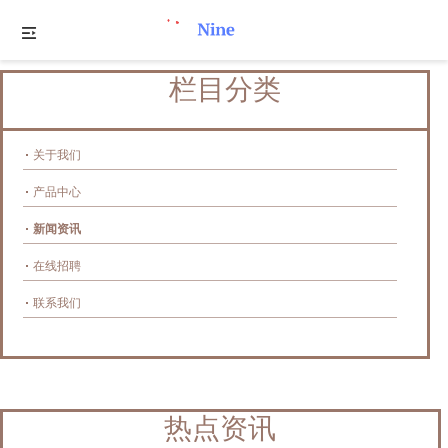
栏目分类
关于我们
产品中心
新闻资讯
在线招聘
联系我们
热点资讯