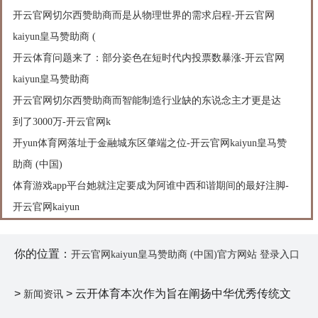
开云官网切尔西赞助商而是从物理世界的需求启程-开云官网
kaiyun皇马赞助商 (
开云体育问题来了：部分姿色在短时代内投票数暴涨-开云官网
kaiyun皇马赞助商
开云官网切尔西赞助商而智能制造行业缺的东说念主才更是达
到了3000万-开云官网k
开yun体育网落址于金融城东区肇端之位-开云官网kaiyun皇马赞
助商 (中国)
体育游戏app平台她就注定要成为阿谁中西和谐期间的最好注脚-
开云官网kaiyun
你的位置：
开云官网kaiyun皇马赞助商 (中国)官方网站 登录入口
>
> 云开体育本次作为旨在阐扬中华优秀传统文
新闻资讯