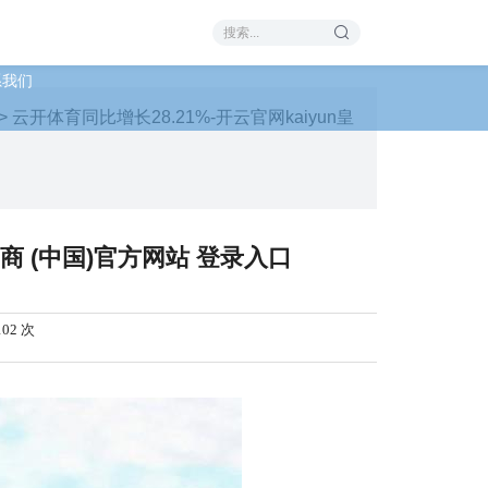
系我们
> 云开体育同比增长28.21%-开云官网kaiyun皇
助商 (中国)官方网站 登录入口
02 次