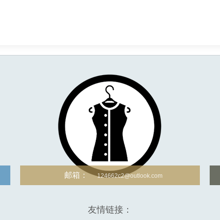
邮箱：
124662c2@outlook.com
友情链接：