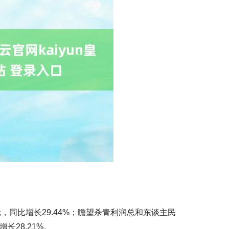
元，同比增长29.44%；瞻望杀青利润总和东谈主民
长28.21%。