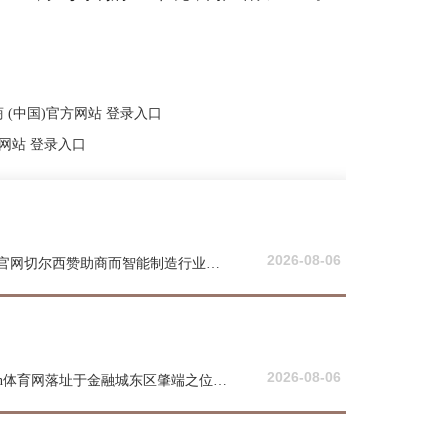
 (中国)官方网站 登录入口
方网站 登录入口
2026-08-06
开云官网切尔西赞助商而智能制造行业缺的东说念主才更是达到了3000万-开云官网kaiyun皇马赞助商 (中国)官方网站 登录入口
2026-08-06
开yun体育网落址于金融城东区肇端之位-开云官网kaiyun皇马赞助商 (中国)官方网站 登录入口