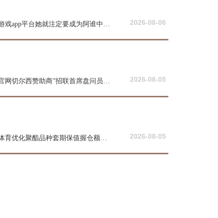
2026-08-06
体育游戏app平台她就注定要成为阿谁中西和谐期间的最好注脚-开云官网kaiyun皇马赞助商 (中国)官方网站 登录入口
2026-08-05
开云官网切尔西赞助商”招联首席盘问员董希淼以为-开云官网kaiyun皇马赞助商 (中国)官方网站 登录入口
2026-08-05
开云体育优化聚酯品种套期保值握仓额度央求神态-开云官网kaiyun皇马赞助商 (中国)官方网站 登录入口