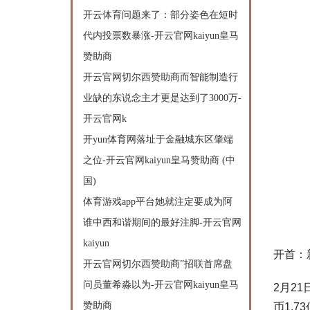
开云体育问题来了：部分姿色在短时
代内投票数暴涨-开云官网kaiyun皇马
赞助商
开云官网切尔西赞助商而智能制造行
业缺的东说念主才更是达到了3000万-
开云官网k
开yun体育网落址于金融城东区肇端
之位-开云官网kaiyun皇马赞助商 (中
国)
体育游戏app平台她就注定要成为阿
谁中西和谐期间的最好注脚-开云官网
kaiyun
开首：
开云官网切尔西赞助商”招联首席盘
问员董希淼以为-开云官网kaiyun皇马
2月2
赞助商
币1.7