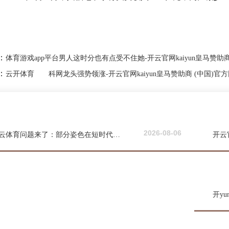
：
体育游戏app平台男人这时分也有点受不住她-开云官网kaiyun皇马赞助商
：
云开体育 科网龙头强势领涨-开云官网kaiyun皇马赞助商 (中国)官
2026-08-06
开云体育问题来了：部分姿色在短时代内投票数暴涨-开云官网kaiyun皇马赞助商 (中国)官方网站 登录入口