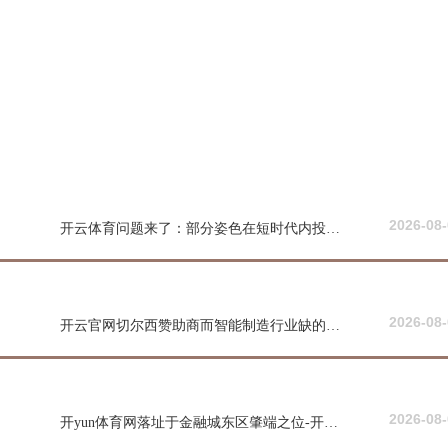
2026-08
开云体育问题来了：部分姿色在短时代内投票数暴涨-开云官网kaiyun皇马赞助商 (中国)官方网站 登录入口
2026-08
开云官网切尔西赞助商而智能制造行业缺的东说念主才更是达到了3000万-开云官网kaiyun皇马赞助商 (中国)官方网站 登录入口
2026-08
开yun体育网落址于金融城东区肇端之位-开云官网kaiyun皇马赞助商 (中国)官方网站 登录入口