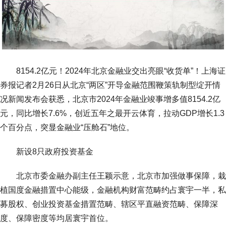
8154.2亿元！2024年北京金融业交出亮眼“收货单”！上海证
券报记者2月26日从北京“两区”开导金融范围鞭策轨制型绽开情
况新闻发布会获悉，北京市2024年金融业竣事增多值8154.2亿
元，同比增长7.6%，创近五年之最开云体育，拉动GDP增长1.3
个百分点，突显金融业“压舱石”地位。
新设8只政府投资基金
北京市委金融办副主任王颖示意，北京市加强做事保障，栽
植国度金融措置中心能级，金融机构财富范畴约占寰宇一半，私
募股权、创业投资基金措置范畴、辖区平直融资范畴、保障深
度、保障密度等均居寰宇首位。