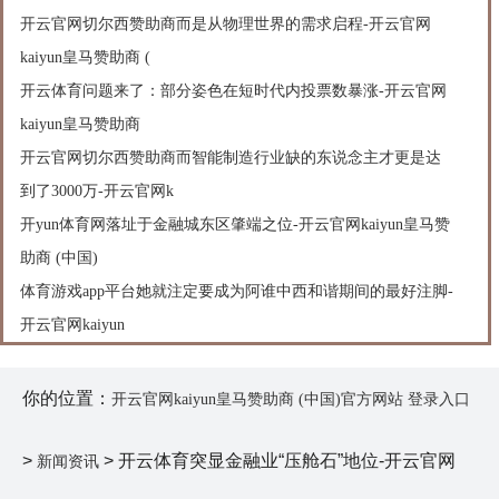
开云官网切尔西赞助商而是从物理世界的需求启程-开云官网
kaiyun皇马赞助商 (
开云体育问题来了：部分姿色在短时代内投票数暴涨-开云官网
kaiyun皇马赞助商
开云官网切尔西赞助商而智能制造行业缺的东说念主才更是达
到了3000万-开云官网k
开yun体育网落址于金融城东区肇端之位-开云官网kaiyun皇马赞
助商 (中国)
体育游戏app平台她就注定要成为阿谁中西和谐期间的最好注脚-
开云官网kaiyun
你的位置：
开云官网kaiyun皇马赞助商 (中国)官方网站 登录入口
>
> 开云体育突显金融业“压舱石”地位-开云官网
新闻资讯